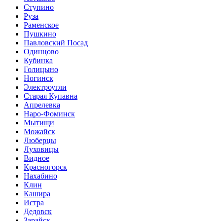
Ступино
Руза
Раменское
Пушкино
Павловский Посад
Одинцово
Кубинка
Голицыно
Ногинск
Электроугли
Старая Купавна
Апрелевка
Наро-Фоминск
Мытищи
Можайск
Люберцы
Луховицы
Видное
Красногорск
Нахабино
Клин
Кашира
Истра
Дедовск
Зарайск