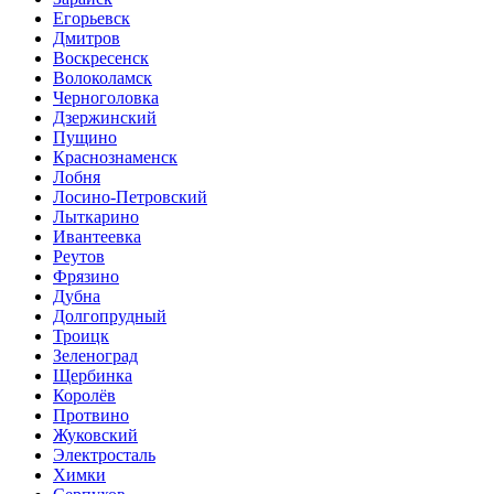
Егорьевск
Дмитров
Воскресенск
Волоколамск
Черноголовка
Дзержинский
Пущино
Краснознаменск
Лобня
Лосино-Петровский
Лыткарино
Ивантеевка
Реутов
Фрязино
Дубна
Долгопрудный
Троицк
Зеленоград
Щербинка
Королёв
Протвино
Жуковский
Электросталь
Химки