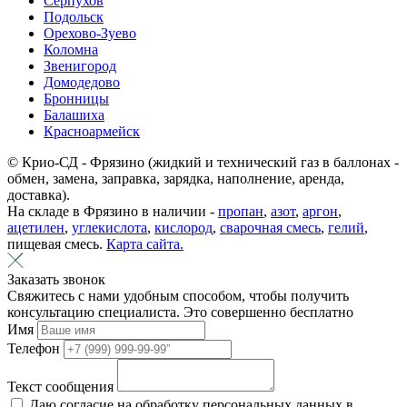
Серпухов
Подольск
Орехово-Зуево
Коломна
Звенигород
Домодедово
Бронницы
Балашиха
Красноармейск
© Крио-СД - Фрязино (жидкий и технический газ в баллонах -
обмен, замена, заправка, зарядка, наполнение, аренда,
доставка).
На складе в Фрязино в наличии -
пропан
,
азот
,
аргон
,
ацетилен
,
углекислота
,
кислород
,
сварочная смесь
,
гелий
,
пищевая смесь.
Карта сайта.
Заказать звонок
Свяжитесь с нами удобным способом, чтобы получить
консультацию специалиста. Это совершенно бесплатно
Имя
Телефон
Текст сообщения
Даю согласие на обработку персональных данных в