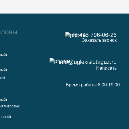
ллоны
8 495 796-06-26
Заказать звонок
ный)
info@uglekislotagaz.ru
Написать
ный)
ый)
Время работы 8:00-19:00
ный)
40 литровых
ных 40