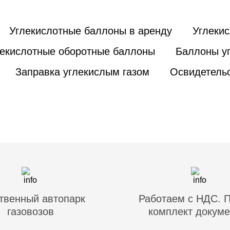
Углекислотные баллоны в аренду
Углеки
лекислотные оборотные баллоны
Баллоны уг
Заправка углекислым газом
Освидетельс
твенный автопарк
Работаем с НДС. 
газовозов
комплект докуме