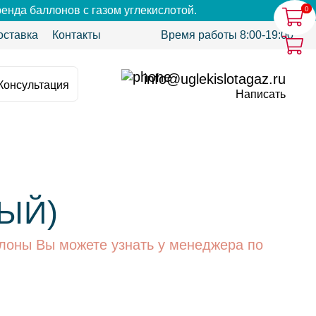
енда баллонов с газом углекислотой.
0
0
оставка
Контакты
Время работы 8:00-19:00
info@uglekislotagaz.ru
Консультация
Написать
ЫЙ)
лоны Вы можете узнать у менеджера по